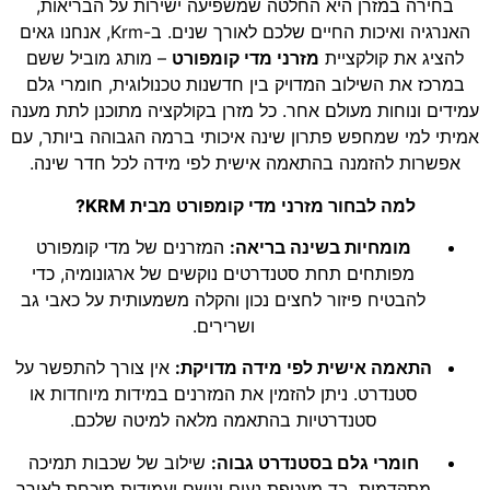
בחירה במזרן היא החלטה שמשפיעה ישירות על הבריאות,
האנרגיה ואיכות החיים שלכם לאורך שנים. ב-Krm, אנחנו גאים
להציג את קולקציית
מזרני מדי קומפורט
– מותג מוביל ששם
במרכז את השילוב המדויק בין חדשנות טכנולוגית, חומרי גלם
עמידים ונוחות מעולם אחר. כל מזרן בקולקציה מתוכנן לתת מענה
אמיתי למי שמחפש פתרון שינה איכותי ברמה הגבוהה ביותר, עם
אפשרות להזמנה בהתאמה אישית לפי מידה לכל חדר שינה.
למה לבחור מזרני מדי קומפורט מבית KRM?
מומחיות בשינה בריאה:
המזרנים של מדי קומפורט
מפותחים תחת סטנדרטים נוקשים של ארגונומיה, כדי
להבטיח פיזור לחצים נכון והקלה משמעותית על כאבי גב
ושרירים.
התאמה אישית לפי מידה מדויקת:
אין צורך להתפשר על
סטנדרט. ניתן להזמין את המזרנים במידות מיוחדות או
סטנדרטיות בהתאמה מלאה למיטה שלכם.
חומרי גלם בסטנדרט גבוה:
שילוב של שכבות תמיכה
מתקדמות, בד מעטפת נעים ונושם ועמידות מוכחת לאורך