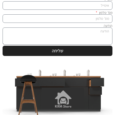
מס' טלפון
הודעה
שליחה