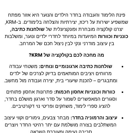
פינת הלימוד והעבודה בחדר הילדים והנוער היא אזור מפתח
שמשפיע ישירות על ריכוז, יצירתיות והצלחה בלימודים. ב-KRM,
יצרנו קולקציה מובחרת ופונקציונלית של
שולחנות כתיבה,
כונניות וכוורות
המיועדות במיוחד לחדרי ילדים ונוער, ומשלבות
בין עיצוב מודרני ונקי לבין ניצול חכם של המרחב.
מה מחכה לכם בקולקציה של KRM?
שולחנות כתיבה ארגונומיים ונוחים:
משטחי עבודה
מרווחים ויציבים המותאמים בדיוק לצרכים של ילדים
ומתבגרים – להכנת שיעורי בית, יצירה ועבודה מול מחשב.
כוורות וכונניות אחסון חכמות:
פתרונות אחסון פתוחים
וסגורים המאפשרים לשמור על סדר וארגון מושלם בחדר,
להציג ספרי לימוד, משחקים ופריטי נוי דקורטיביים.
עיצוב והרמוניה בחדר:
מבחר צבעים, גימורים וקווי עיצוב
המשתלבים בצורה מושלמת עם יתר רהיטי החדר ויוצרים
סביבה נעימה ומעוררת השראה.