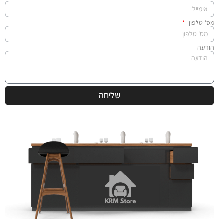
מס' טלפון
הודעה
שליחה