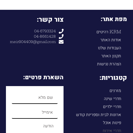
מפת אתר:
צור קשר:
04-6793324
KRM רהיטים
04-8661428
אודות האתר
meir904409@gmail.com
העבודות שלנו
תקנון האתר
הצהרת נגישות
קטגוריות:
השארת פרטים:
מזרנים
חדרי שינה
חדרי ילדים
ארונות לבית וספריות קודש
פינות אוכל
חדרי אירוח